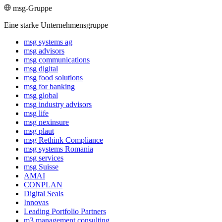
msg-Gruppe
Eine starke Unternehmensgruppe
msg systems ag
msg advisors
msg commu­ni­ca­tions
msg digital
msg food solutions
msg for banking
msg global
msg industry advisors
msg life
msg nexinsure
msg plaut
msg Rethink Compli­ance
msg systems Romania
msg services
msg Suisse
AMAI
CONPLAN
Digital Seals
Innovas
Leading Port­folio Partners
m3 manage­ment consul­ting